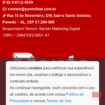
✆ 82 9 8112-4539
🖂 contato@pontofinal.com.br
🖈 Rua 15 de Novembro, S/N, bairro Santo Antônio,
Penedo – AL, CEP 57.200-000
Responsável Técnico: Barreto Marketing Digital
CNPJ – 26841035/0001-47
Utilizamos
cookies
para melhorar sua experiência
em nosso site, analisar o tráfego e personalizar o
conteúdo exibido.
Ao continuar navegando, você concorda com o uso
de cookies, de acordo com nossa
Política de
Privacidade
e nossos
Termos de Uso
.