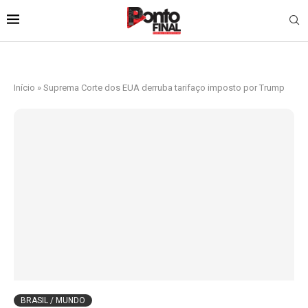
Início
»
Suprema Corte dos EUA derruba tarifaço imposto por Trump
BRASIL / MUNDO