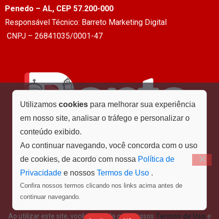
Penedo – AL, CEP 57.200-000
Responsável Técnico: Barreto Marketing Digital
CNPJ – 26841035/0001-47
Utilizamos
cookies
para melhorar sua experiência
em nosso site, analisar o tráfego e personalizar o
conteúdo exibido.
Ao continuar navegando, você concorda com o uso
de cookies, de acordo com nossa
Política de
Privacidade
e nossos
Termos de Uso
.
Confira nossos termos clicando nos links acima antes de
Menu
continuar navegando.
Ao utilizar este site, você concorda com nossos
Termos de Uso
e