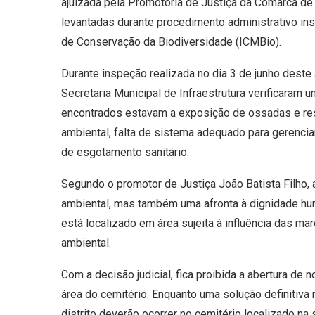
ajuizada pela Promotoria de Justiça da Comarca d
levantadas durante procedimento administrativo i
de Conservação da Biodiversidade (ICMBio).
Durante inspeção realizada no dia 3 de junho deste
Secretaria Municipal de Infraestrutura verificaram 
encontrados estavam a exposição de ossadas e rest
ambiental, falta de sistema adequado para gerencia
de esgotamento sanitário.
Segundo o promotor de Justiça João Batista Filho,
ambiental, mas também uma afronta à dignidade h
está localizado em área sujeita à influência das ma
ambiental.
Com a decisão judicial, fica proibida a abertura d
área do cemitério. Enquanto uma solução definitiv
distrito deverão ocorrer no cemitério localizado na