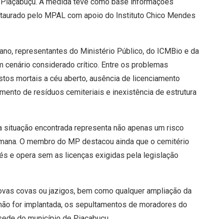
e Piaçabuçu. A medida teve como base informações
nstaurado pelo MPAL com apoio do Instituto Chico Mendes
 ano, representantes do Ministério Público, do ICMBio e da
um cenário considerado crítico. Entre os problemas
os mortais a céu aberto, ausência de licenciamento
mento de resíduos cemiteriais e inexistência de estrutura
 a situação encontrada representa não apenas um risco
umana. O membro do MP destacou ainda que o cemitério
rés e opera sem as licenças exigidas pela legislação
e novas covas ou jazigos, bem como qualquer ampliação da
a não for implantada, os sepultamentos de moradores do
 sede do município de Piaçabuçu.