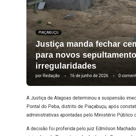
PIAÇABUÇU
Justiça manda fechar cem
para novos sepultamento
irregularidades
por
Redação
16 de junho de 2026
0 coment
A Justiça de Alagoas determinou a suspensão imed
Pontal do Peba, distrito de Piaçabuçu, após constat
administrativas apontadas pelo Ministério Público
A decisão foi proferida pelo juiz Edmilson Machad