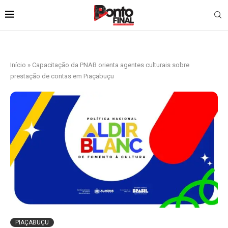
Início
»
Capacitação da PNAB orienta agentes culturais sobre
prestação de contas em Piaçabuçu
PIAÇABUÇU