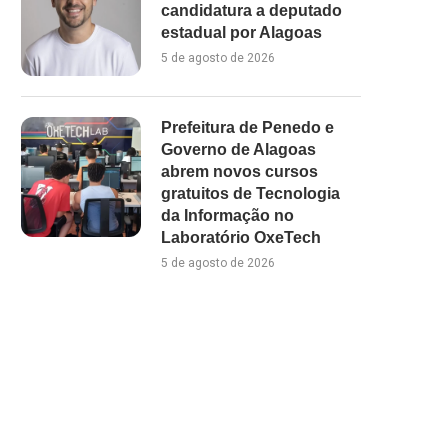
Ministério Público recorre contra
Franquias educacionais a
candidatura a deputado
construção de espigões no Litoral
expansão e ampliam inves
estadual por Alagoas
Norte de Maceió
em Alagoas
5 de agosto de 2026
15 de julho de 2026
13 de julho de 2026
Prefeitura de Penedo e
Governo de Alagoas
abrem novos cursos
gratuitos de Tecnologia
da Informação no
Laboratório OxeTech
5 de agosto de 2026