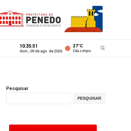
10:35:52
27°C
Céu Limpo
dom., 09 de ago. de 2026
Pesquisar
PESQUISAR