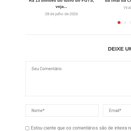
R$ 13 bilhões do lucro do FGTS;
da final da 
veja...
19 d
28 de julho de 2026
DEIXE 
Estou ciente que os comentários são de inteira 