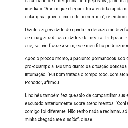
da unidade de emergência de Igreja Nova, já com a p
imediato. “Assim que cheguei, fui atendida rapida
eclâmpsia grave e início de hemorragia”, relembrou.
Diante da gravidade do quadro, a decisão médica fo
de cirurgia, sob os cuidados do médico Dr. Epson e
que, se não fosse assim, eu e meu filho poderíamos
Após o procedimento, a paciente permaneceu sob 
pré-eclâmpsia. Mesmo diante da situação delicada, 
internação. “Fui bem tratada o tempo todo, com ate
Penedo”, afirmou.
Lindinês também fez questão de compartilhar sua e
escutado anteriormente sobre atendimentos. “Conf
comigo foi diferente. Não tenho nada a reclamar, s
minha chegada até a saída”, disse.