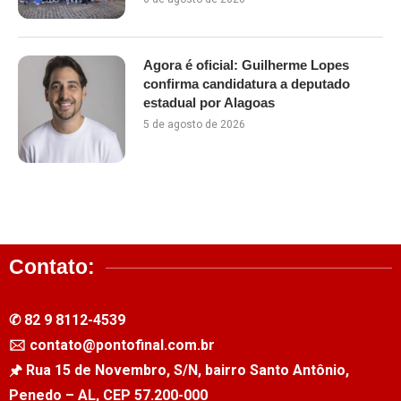
Agora é oficial: Guilherme Lopes
confirma candidatura a deputado
estadual por Alagoas
5 de agosto de 2026
Contato:
✆ 82 9 8112-4539
🖂 contato@pontofinal.com.br
🖈 Rua 15 de Novembro, S/N, bairro Santo Antônio,
Penedo – AL, CEP 57.200-000