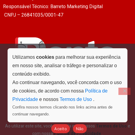
Responsável Técnico: Barreto Marketing Digital
CNPJ – 26841035/0001-47
Utilizamos
cookies
para melhorar sua experiência
em nosso site, analisar o tráfego e personalizar o
conteúdo exibido.
Ao continuar navegando, você concorda com o uso
de cookies, de acordo com nossa
Política de
Privacidade
e nossos
Termos de Uso
.
Confira nossos termos clicando nos links acima antes de
Menu
continuar navegando.
Ao utilizar este site, você concorda com nossos
Termos de Uso
e
Aceito
Não
com nossa
Política de Privacidade
.