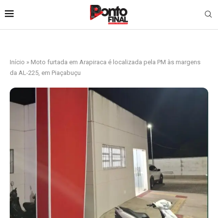
Início
»
Moto furtada em Arapiraca é localizada pela PM às margens
da AL-225, em Piaçabuçu