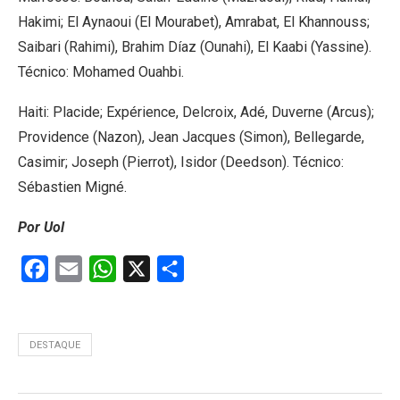
Hakimi; El Aynaoui (El Mourabet), Amrabat, El Khannouss;
Saibari (Rahimi), Brahim Díaz (Ounahi), El Kaabi (Yassine).
Técnico: Mohamed Ouahbi.
Haiti: Placide; Expérience, Delcroix, Adé, Duverne (Arcus);
Providence (Nazon), Jean Jacques (Simon), Bellegarde,
Casimir; Joseph (Pierrot), Isidor (Deedson). Técnico:
Sébastien Migné.
Por Uol
Facebook
Email
WhatsApp
X
Share
DESTAQUE