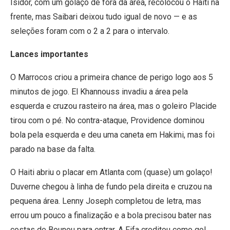
Isidor, com um golaço de fora da área, recolocou o Haiti na
frente, mas Saibari deixou tudo igual de novo — e as
seleções foram com o 2 a 2 para o intervalo.
Lances importantes
O Marrocos criou a primeira chance de perigo logo aos 5
minutos de jogo. El Khannouss invadiu a área pela
esquerda e cruzou rasteiro na área, mas o goleiro Placide
tirou com o pé. No contra-ataque, Providence dominou
bola pela esquerda e deu uma caneta em Hakimi, mas foi
parado na base da falta.
O Haiti abriu o placar em Atlanta com (quase) um golaço!
Duverne chegou à linha de fundo pela direita e cruzou na
pequena área. Lenny Joseph completou de letra, mas
errou um pouco a finalização e a bola precisou bater nas
costas de Bounou para entrar. A Fifa creditou como gol