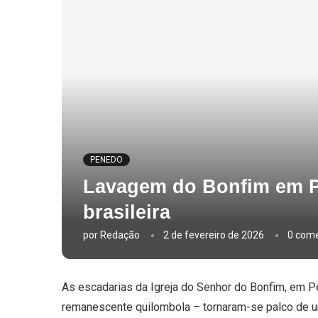
PENEDO
Lavagem do Bonfim em Pe
brasileira
por
Redação
2 de fevereiro de 2026
0 come
As escadarias da Igreja do Senhor do Bonfim, em Pen
remanescente quilombola – tornaram-se palco de um