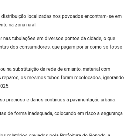
 distribuição localizadas nos povoados encontram-se em
o na zona rural.
ar nas tubulações em diversos pontos da cidade, o que
contas dos consumidores, que pagam por ar como se fosse
ou na substituição da rede de amianto, material com
ns reparos, os mesmos tubos foram recolocados, ignorando
2025.
so precioso e danos contínuos à pavimentação urbana.
tas de forma inadequada, colocando em risco a segurança
os relatórios enviados pela Prefeitura de Penedo, a