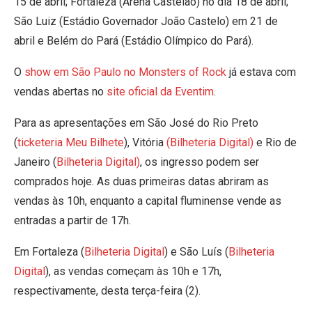
15 de abril; Fortaleza (Arena Castelão) no dia 18 de abril;
São Luiz (Estádio Governador João Castelo) em 21 de
abril e Belém do Pará (Estádio Olímpico do Pará).
O
show em São Paulo no Monsters of Rock
já estava com
vendas abertas no
site oficial da Eventim
.
Para as apresentações em São José do Rio Preto
(
ticketeria Meu Bilhete
), Vitória
(Bilheteria Digital)
e Rio de
Janeiro (
Bilheteria Digital)
, os ingresso podem ser
comprados hoje. As duas primeiras datas abriram as
vendas às 10h, enquanto a capital fluminense vende as
entradas a partir de 17h.
Em Fortaleza (
Bilheteria Digital
) e São Luís (
Bilheteria
Digital
), as vendas começam às 10h e 17h,
respectivamente, desta terça-feira (2).