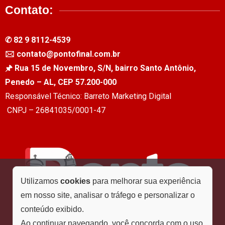
Contato:
✆ 82 9 8112-4539
🖂 contato@pontofinal.com.br
🖈 Rua 15 de Novembro, S/N, bairro Santo Antônio,
Penedo – AL, CEP 57.200-000
Responsável Técnico: Barreto Marketing Digital
CNPJ – 26841035/0001-47
Utilizamos
cookies
para melhorar sua experiência
em nosso site, analisar o tráfego e personalizar o
conteúdo exibido.
Ao continuar navegando, você concorda com o uso