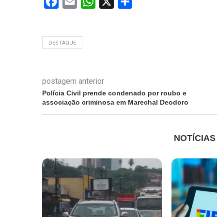
Facebook
Email
WhatsApp
X
Share
DESTAQUE
postagem anterior
Polícia Civil prende condenado por roubo e
associação criminosa em Marechal Deodoro
NOTÍCIA