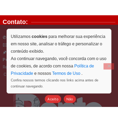
Contato:
Utilizamos
cookies
para melhorar sua experiência
✆ 82 9 8112-4539
em nosso site, analisar o tráfego e personalizar o
🖂 contato@pontofinal.com.br
conteúdo exibido.
🖈 Rua 15 de Novembro, S/N, bairro Santo Antônio,
Ao continuar navegando, você concorda com o uso
Penedo – AL, CEP 57.200-000
de cookies, de acordo com nossa
Política de
Responsável Técnico: Barreto Marketing Digital
Privacidade
e nossos
Termos de Uso
.
CNPJ – 26841035/0001-47
Confira nossos termos clicando nos links acima antes de
continuar navegando.
Aceito
Não