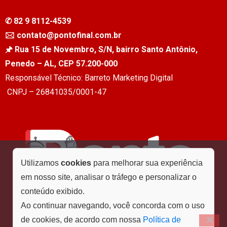
✆ 82 9 8112-4539
🖂 contato@pontofinal.com.br
🖈 Rua 15 de Novembro, S/N, bairro Santo Antônio,
Penedo – AL, CEP 57.200-000
Responsável Técnico: Barreto Marketing Digital
CNPJ – 26841035/0001-47
Utilizamos
cookies
para melhorar sua experiência
em nosso site, analisar o tráfego e personalizar o
conteúdo exibido.
Ao continuar navegando, você concorda com o uso
de cookies, de acordo com nossa
Política de