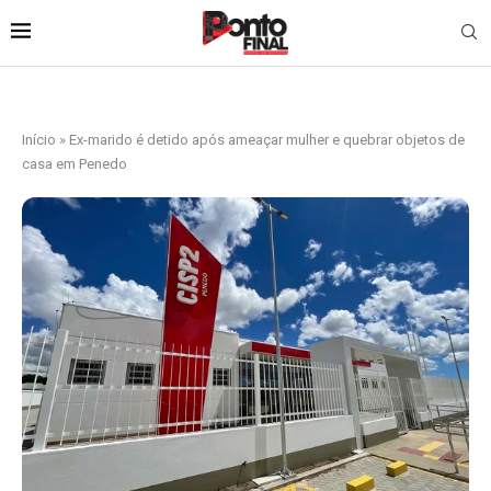
Início
»
Ex-marido é detido após ameaçar mulher e quebrar objetos de
casa em Penedo