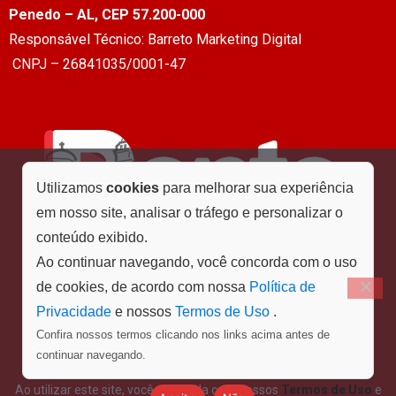
Penedo – AL, CEP 57.200-000
Responsável Técnico: Barreto Marketing Digital
CNPJ – 26841035/0001-47
Utilizamos
cookies
para melhorar sua experiência
em nosso site, analisar o tráfego e personalizar o
conteúdo exibido.
Ao continuar navegando, você concorda com o uso
de cookies, de acordo com nossa
Política de
Privacidade
e nossos
Termos de Uso
.
Confira nossos termos clicando nos links acima antes de
Menu
continuar navegando.
Ao utilizar este site, você concorda com nossos
Termos de Uso
e