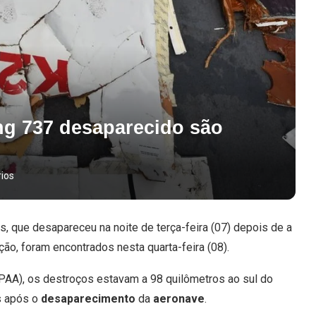
ng 737 desaparecido são
ios
, que desapareceu na noite de terça-feira (07) depois de a
ão, foram encontrados nesta quarta-feira (08).
PAA), os destroços estavam a 98 quilômetros ao sul do
s após o
desaparecimento
da
aeronave
.