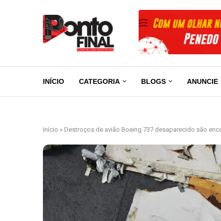
INÍCIO
CATEGORIA
BLOGS
ANUNCIE
Início
»
Destroços de avião Boeing 737 desaparecido são enc