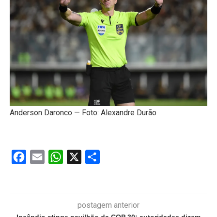
Anderson Daronco — Foto: Alexandre Durão
Facebook
Email
WhatsApp
X
Share
postagem anterior
Incêndio atinge pavilhão da COP 30; autoridades dizem