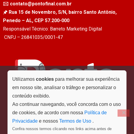
🖂 contato@pontofinal.com.br
🖈 Rua 15 de Novembro, S/N, bairro Santo Antônio,
Penedo – AL, CEP 57.200-000
Responsável Técnico: Barreto Marketing Digital
CNPJ – 26841035/0001-47
Utilizamos
cookies
para melhorar sua experiência
em nosso site, analisar o tráfego e personalizar o
conteúdo exibido.
Ao continuar navegando, você concorda com o uso
de cookies, de acordo com nossa
Política de
Privacidade
e nossos
Termos de Uso
.
Confira nossos termos clicando nos links acima antes de