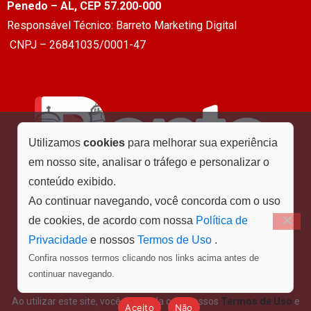
Penedo – AL, CEP 57.200-000
Responsável Técnico: Barreto Marketing Digital
CNPJ – 26841035/0001-47
Utilizamos
cookies
para melhorar sua experiência
em nosso site, analisar o tráfego e personalizar o
conteúdo exibido.
Ao continuar navegando, você concorda com o uso
de cookies, de acordo com nossa
Política de
Privacidade
e nossos
Termos de Uso
.
Confira nossos termos clicando nos links acima antes de
Menu
continuar navegando.
Ao utilizar este site, você concorda com nossos
Termos de Uso
e
Aceito
Não