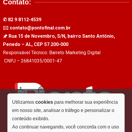
Contato:
✆ 82 9 8112-4539
🖂 contato@pontofinal.com.br
🖈 Rua 15 de Novembro, S/N, bairro Santo Antônio,
Penedo – AL, CEP 57.200-000
Responsável Técnico: Barreto Marketing Digital
CNPJ – 26841035/0001-47
Utilizamos
cookies
para melhorar sua experiência
em nosso site, analisar o tráfego e personalizar o
conteúdo exibido.
Ao continuar navegando, você concorda com o uso