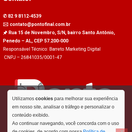
✆ 82 9 8112-4539
🖂 contato@pontofinal.com.br
🖈 Rua 15 de Novembro, S/N, bairro Santo Antônio,
Penedo – AL, CEP 57.200-000
Responsável Técnico: Barreto Marketing Digital
CNPJ – 26841035/0001-47
Utilizamos
cookies
para melhorar sua experiência
em nosso site, analisar o tráfego e personalizar o
conteúdo exibido.
Ao continuar navegando, você concorda com o uso
de cookies, de acordo com nossa
Política de